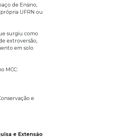
aço de Ensino,
a própria UFRN ou
que surgiu como
de extroversão,
mento em solo
no MCC:
 Conservação e
quisa e Extensão