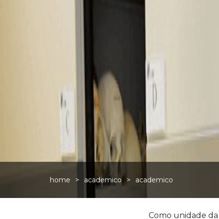
home
>
academico
>
academico
Como unidade da 