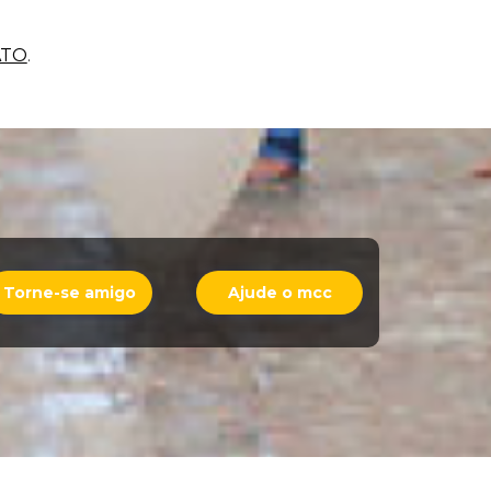
ATO
.
Torne-se amigo
Ajude o mcc