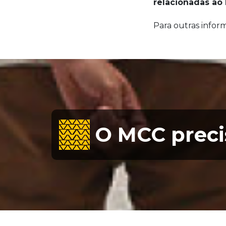
relacionadas ao
Para outras info
O MCC preci